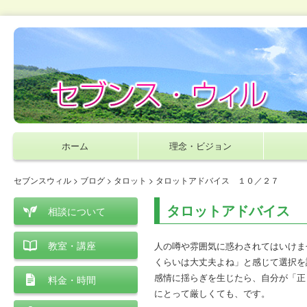
ホーム
理念・ビジョン
セブンスウィル
>
ブログ
>
タロット
> タロットアドバイス １０／２７
タロットアドバイス 
相談について
教室・講座
人の噂や雰囲気に惑わされてはいけま
くらいは大丈夫よね」と感じて選択を
感情に揺らぎを生じたら、自分が「正
料金・時間
にとって厳しくても、です。