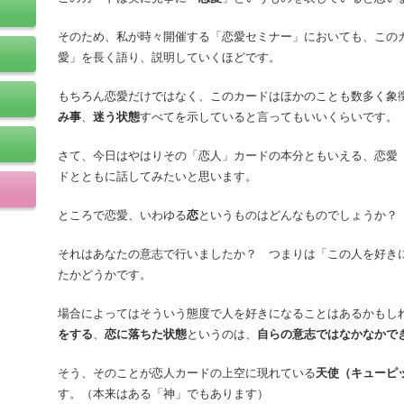
そのため、私が時々開催する「恋愛セミナー」においても、この
愛」を長く語り、説明していくほどです。
もちろん恋愛だけではなく、このカードはほかのことも数多く象
み事
、
迷う状態
すべてを示していると言ってもいいくらいです。
さて、今日はやはりその「恋人」カードの本分ともいえる、恋愛
ドとともに話してみたいと思います。
ところで恋愛、いわゆる
恋
というものはどんなものでしょうか？
それはあなたの意志で行いましたか？ つまりは「この人を好き
たかどうかです。
場合によってはそういう態度で人を好きになることはあるかもし
をする
、
恋に落ちた状態
というのは、
自らの意志ではなかなかで
そう、そのことが恋人カードの上空に現れている
天使（キューピ
す。（本来はある「神」でもあります）