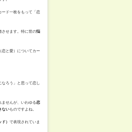
カード一枚をもって「恋
徴させます。特に世の
悩
（恋と愛）についてカー
になろう」と思って恋し
れませんが、いわゆる
恋
きない
ものですよね。
ッド）
で表現されていま