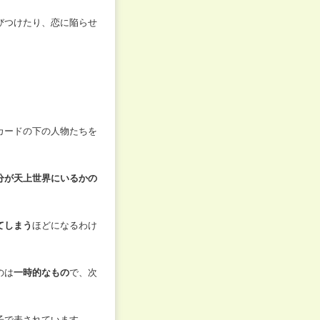
びつけたり、恋に陥らせ
カードの下の人物たちを
分が天上世界にいるかの
てしまう
ほどになるわけ
のは
一時的なもの
で、次
。
子で表されています。