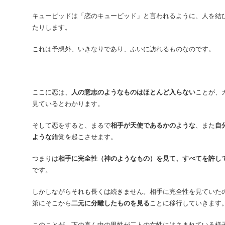
キューピッドは「恋のキューピッド」と言われるように、人を結
たりします。
これは予想外、いきなりであり、ふいに訪れるものなのです。
ここに恋は、
人の意志のようなものはほとんど入らない
ことが、
見ているとわかります。
そして恋をすると、まるで
相手が天使であるかのような
、また
自
ような
錯覚を起こさせます。
つまりは
相手に完全性（神のようなもの）を見て、すべてを許し
です。
しかしながらそれも長くは続きません。相手に完全性を見ていた
第にそこから
二元に分離したものを見る
ことに移行していきます
このことが、下の真ん中の男性が二人の女性にはさまれている様