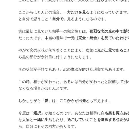
ここからほとんどの場合、
一方だけを見る
ようになっていきます
と自分で思うこと「
自分で
」見るようになるのです。
実は最初に見ていた相手への完全性とは、
強烈な恋の光の中で影
だったのです。本当の意味で
一元（完全・統合）を見ていたわけ
やがて恋の火花が落ち着くことにより、次第に
光が二元であるこ
ら黒の部分が余計目に付くようになります。
その状態が平静でもあり、恋の魔法が解けた現実でもあります。
この時、相手が変わった、あるいは自分が変わったと誤解して別
なくなる場合がほとんどです。
しかしながら「
愛
」は、
ここからが出発
とも言えます。
今度は「
選択
」が始まるのです。あなたは相手に
白も黒も両方あ
な人物と
一緒に生活したり、過ごしていくことを選択する
必要が
ら、自分にもその両方があります。