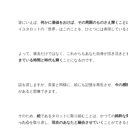
逆にいえば、
何かに価値をおけば、その周囲のものさえ輝くこと
イユタロットの「世界」はこのことを、ひとつには表現している
よ
って、過去だけではなく、これからもあなた自身が活き活きと
きている時間と時代も輝く
ことになるのです。
話を戻しますが、音楽と同様に、絵にも記憶を再生させ、
今の感
があると想像できます。
そのため、
絵
であるタロットに取り組むことは、かつての
純粋な
った心
を取り戻し、
現在のあなたと融合させていく
ことができる