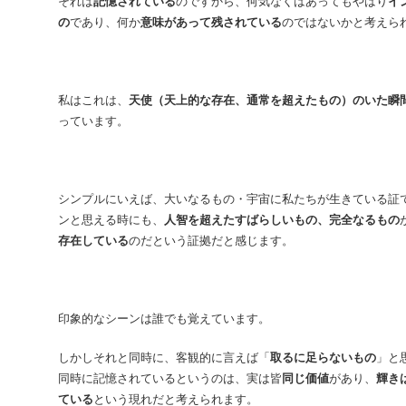
それは
記憶されている
のですから、何気なくはあってもやはり
イ
の
であり、何か
意味があって残されている
のではないかと考えら
私はこれは、
天使（天上的な存在、通常を超えたもの）のいた瞬
っています。
シンプルにいえば、大いなるもの・宇宙に私たちが生きている証
ンと思える時にも、
人智を超えたすばらしいもの、完全なるもの
存在している
のだという証拠だと感じます。
印象的なシーンは誰でも覚えています。
しかしそれと同時に、客観的に言えば「
取るに足らないもの
」と
同時に記憶されているというのは、実は皆
同じ価値
があり、
輝き
ている
という現れだと考えられます。