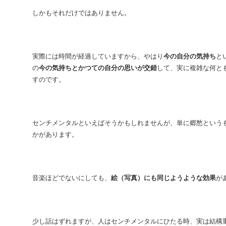
しかもそれだけではありません。
実際には時間が経過していますから、やはり
今の自分の気持ち
と
の
今の気持ちとかつての自分の思いが交錯
して、実に複雑な何と
すのです。
センチメンタルといえばそうかもしれませんが、単に郷愁という
かがあります。
音楽ほどでないにしても、
絵（写真）にも同じようような効果
が
少し話はずれますが、人はセンチメンタルにひたる時、実は結構