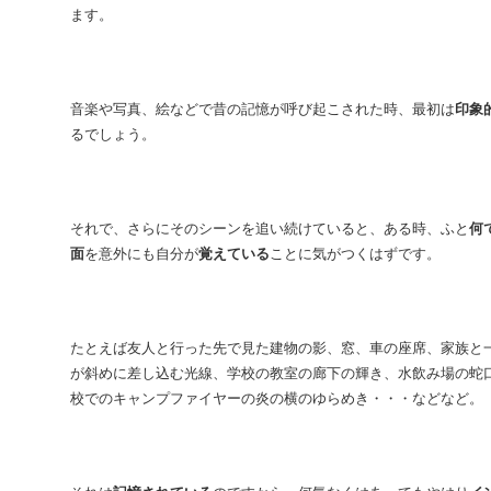
ます。
音楽や写真、絵などで昔の記憶が呼び起こされた時、最初は
印象
るでしょう。
それで、さらにそのシーンを追い続けていると、ある時、ふと
何
面
を意外にも自分が
覚えている
ことに気がつくはずです。
たとえば友人と行った先で見た建物の影、窓、車の座席、家族と
が斜めに差し込む光線、学校の教室の廊下の輝き、水飲み場の蛇
校でのキャンプファイヤーの炎の横のゆらめき・・・などなど。