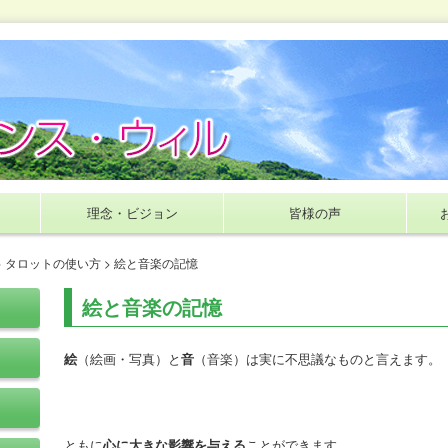
理念・ビジョン
皆様の声
>
タロットの使い方
> 絵と音楽の記憶
絵と音楽の記憶
絵
（絵画・写真）と
音
（音楽）は実に不思議なものと言えます。
ともに
心に大きな影響を与える
ことができます。