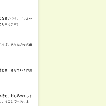
になる
のです。（マルセ
とも言えます）
すれば、あなたのその
生
情と合一させていく作用
気持ち
、
封じ込めてしま
ということでもありま