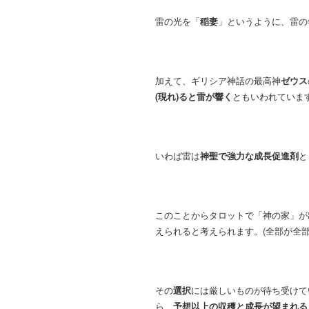
雷の光を「
稲妻
」というように、雷の
加えて、ギリシア神話の最高神
ゼウス
(現れ)ると雷が響く
ともいわれていま
いわば雷は
神聖で強力な成長促進剤
と
このことからタロットで「神の家」が
えられると考えられます。(全部が全部
その
選択
には厳しいものが待ち受けて
ら、
予想以上の収穫と成長が望まれる