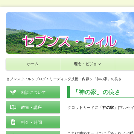
ホーム
理念・ビジョン
セブンスウィル
>
ブログ
>
リーディング技術・内容
> 「神の家」の良さ
「神の家」の良さ
相談について
教室・講座
タロットカードに「
神の家
」(マルセ
料金・時間
これは他のカードでは「塔」などと呼