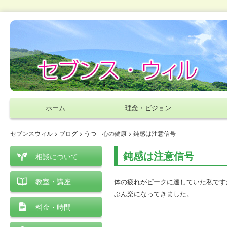
ホーム
理念・ビジョン
セブンスウィル
>
ブログ
>
うつ 心の健康
> 鈍感は注意信号
鈍感は注意信号
相談について
教室・講座
体の疲れがピークに達していた私です
ぶん楽になってきました。
料金・時間