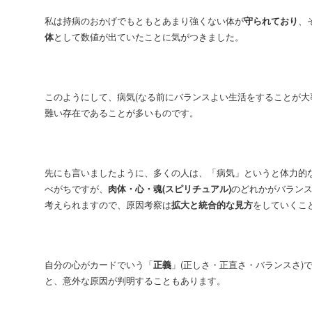
私は持病のおかげでもともとあまり強くない体が
守られており
、
体
として数値が出ていたことに気がつきました。
このようにして、病気(なる前にバランスよい生活をすることが大
難い存在であることが多いものです。
先にも言いましたように、多くの人は、「病気」というと体力的
べがちですが、
肉体・心・魂(スピリチュアル)
のどれかがバラン
考えられますので、原因考察は
拡大と統合的な見方
をしていくこ
自分の心がカードでいう「
正義
」(正しさ・正直さ・バランスさ)
と、意外な原因が判明することもあります。