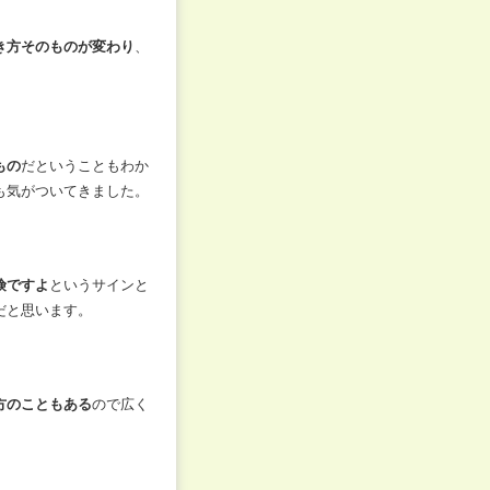
き方そのものが変わり
、
もの
だということもわか
も気がついてきました。
険ですよ
というサインと
だと思います。
方のこともある
ので広く