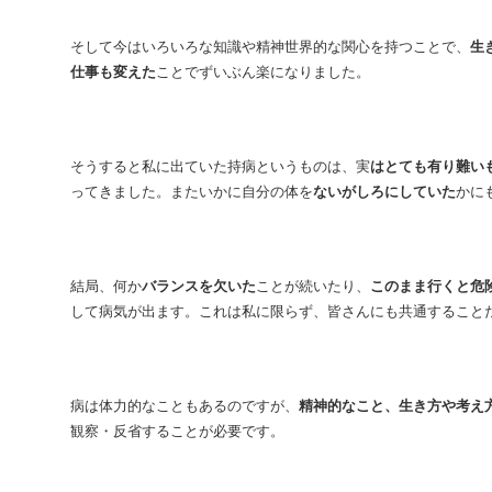
そして今はいろいろな知識や精神世界的な関心を持つことで、
生
仕事も変えた
ことでずいぶん楽になりました。
そうすると私に出ていた持病というものは、実
はとても有り難い
ってきました。またいかに自分の体を
ないがしろにしていた
かに
結局、何か
バランスを欠いた
ことが続いたり、
このまま行くと危
して病気が出ます。これは私に限らず、皆さんにも共通すること
病は体力的なこともあるのですが、
精神的なこと、生き方や考え
観察・反省することが必要です。