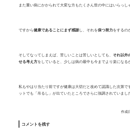
また重い病にかかられて大変な方もたくさん世の中にはいらっし
ですから
健康であることにまず感謝
し、それを
保つ努力
をするの
そしてなってしまえば、苦しいことは苦しいとしても、
それ以外
せる考え方
をしていると、少しは病の最中も今までより楽になる
私もやはり当たり前ですが健康は大切だと改めて認識した次第で
ットでも「吊るし」が出ていたところでさらに強調されていました
作成日
コメントを残す