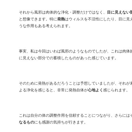
それから風邪は肉体的な浄化・調整だけではなく、
目に見えない
と想像できます。特に
発熱
はウィルスを不活性にしたり、目に見
うな作用もある考えられます。
事実、私は今回はいわば風邪のようなものでしたが、これは肉体
に見えない部分での蓄積したものがあった感じています。
そのために発熱があるだろうことは予想していましたが、それが
よる浄化を感じると、非常に発熱自体が
心地よく
感じられます。
これは自分の体の調整作用を信頼することにつながり、さらには
なるもの
にも感謝の気持ちが行きます。