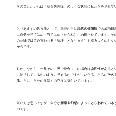
そのことがいわば「統合失調症」のような状態に私たちをさせて
とりあえずの処方箋として、無理からに
現代の価値観
での成功概
に自分を当てはめ（当てはめさせられ）、納得させています。そ
の意味では普通言われる「論理」となります）を取るようにしな
からです。
しかしながら、一見その世界で統合（この場合は論理性があると
も納得しているかのように見えるのですが、いたることろに
その
る
ことに、自分の奥深くの存在は気付いています。
言い方は悪いですが、自分が
麻薬や幻想によってとらわれている
のです。