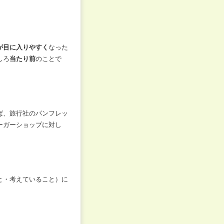
が目に入りやすく
なった
しろ
当たり前
のことで
ば、旅行社のパンフレッ
ーガーショップに対し
と・考えていること）に