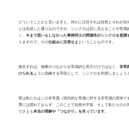
どういうことかと言いますと、何かに注目すれば自然とそれが自
とは先述した通りなのですが、シンクロは目に見えることや常識
く、
今まで思いもしなかった事柄同士の関連性がシンクロを意識
りますので、その
仕組みに注視せよ
ということなのです。
換言すれば、物事のつながりを常識的な見方だけではなく、
非常
けられる
ように訓練する手段として、シンクロを利用しましょう
実は私たちはこの非常識（現代的な常識に対する非常識の意味で
方
には慣れておらず、このことで自然や宇宙、そして私たちの人
でさえも
本当の理解や「つながり」を失っています
。