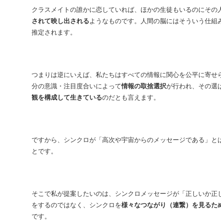
クラスメイトの誰かに恋していれば、ほかの生徒もいるのにその
されて映し出される
ようなものです。人間の脳にはそういう仕組
推定されます。
つまりは逆にいえば、私たちはすべての情報に関心を公平に寄せ
分の意識・注目度合いによって
情報の取捨選択
が行われ、その選
観を構成して生きている
のだとも言えます。
ですから、シンクロが「高次や宇宙からのメッセージである」と
とです。
そこで私が提案したいのは、シンクロメッセージが「正しいか正
をするのではなく、シンクロを
様々なつながり（連繋）を見るた
です。