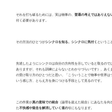
それを打ち破るためには、実は物事の、
普通の考えではありえな
付く必要があります。
その方法のひとつが
シンクロを知る、シンクロに気付く
というこ
先述したようにシンクロは自分の方向性を示していると取るので
ありますが、それも訓練によらないとわかりづらいです）、あく
の受け取り方のひとつだと思い、「こういうことで物事や世界は
いう感じ方、とらえ方を身につける手段として見るのです。
この作業が
真の意味での統合
（論理を超えた統合）にあなたを向
た
不快感や疑念を解消していく道のり
にもなります。