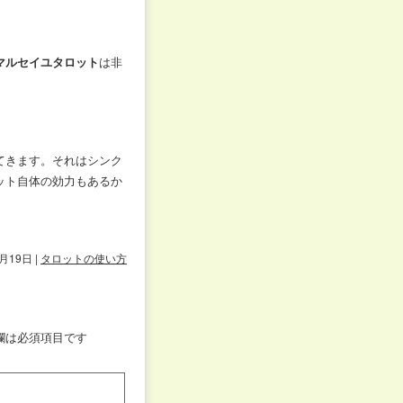
マルセイユタロット
は非
てきます。それはシンク
ット自体の効力もあるか
3月19日
|
タロットの使い方
欄は必須項目です