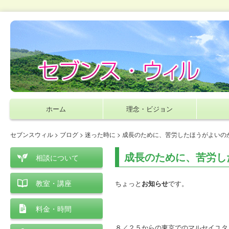
ホーム
理念・ビジョン
セブンスウィル
>
ブログ
>
迷った時に
> 成長のために、苦労したほうがよいの
成長のために、苦労し
相談について
教室・講座
ちょっと
お知らせ
です。
料金・時間
８／２５からの東京でのマルセイユタ