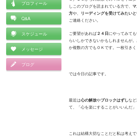
プロフィール
しこのブログを読まれている方で、
マ
方
や、
リーディングを受けてみたいと
Q&A
ご連絡ください。
ご要望があれば
２４日
にやってみても
スケジュール
らいしかできないかもしれませんが。
か複数の方でもＯＫです。一枚引きくら
メッセージ
ブログ
では今日の記事です。
最近は
心の解放
や
ブロックはずし
など
て、「心を楽にすることがいいんだ」
これは結構大切なことだと私は考えて