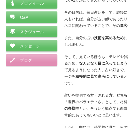
プロフィール
その目的は、毎日占いをして、純粋に
Q&A
人もいれば、自分が占い師であったり
ネスに関わっていることで、その
集客
スケジュール
また、自分の
占い技術を高めるため
に
しれません。
メッセージ
そして、見ているほうも、テレビや雑
ブログ
るため、
なんとなく目に入ってしまう
て
見るようになった人、占い好きで、
ージを
積極的に見て参考にしている
と
です。
占いを提供する方・される方、
どちら
「世界のバラエティさ」として、材料
の多様性
とか、そういう観点でも面白
常的にあってもいいとは思います。
しかし、中には、科学的に見て、何の