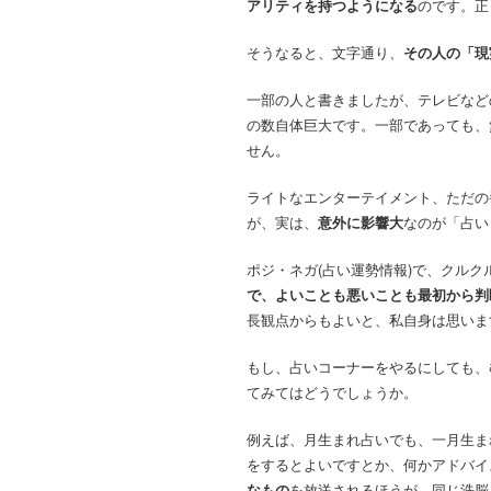
アリティを持つようになる
のです。正
そうなると、文字通り、
その人の「現
一部の人と書きましたが、テレビなど
の数自体巨大です。一部であっても、
せん。
ライトなエンターテイメント、ただの
が、実は、
意外に影響大
なのが「占い
ポジ・ネガ(占い運勢情報)で、クル
で、よいことも悪いことも最初から判
長観点からもよいと、私自身は思いま
もし、占いコーナーをやるにしても、
てみてはどうでしょうか。
例えば、月生まれ占いでも、一月生ま
をするとよいですとか、何かアドバイ
なもの
を放送されるほうが、同じ洗脳