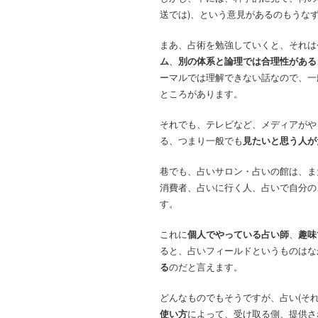
送では)、という意見があるのもうな
まあ、占術を勉強していくと、それは
ム
、
別の体系と論理では合理性がある
ーマルでは理解できない話なので、一
ところがあります。
それでも、テレビなど、メディアがや
る、つまり一般でも
見たいと思う人が
巷でも、占いサロン・占いの館は、ま
消費者、占いに行く人、占いで自分の
す。
これに
個人でやっている占い師
、
趣味
ると、占いフィールドというものはな
る
のだと言えます。
どんなものでもそうですが、占い(それ
使い方
によって、受け取る側、提供さ