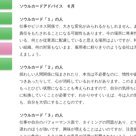
ソウルカードアドバイス ６月
ソウルカード「１」の人
仕事やビジネス関係で、大きな変化がみられるかもしれません。
責任をもたされることになる可能性もあります。今の場所に将来
いる、何とか従業員に配慮していると思える場所はよいですが、
い組織、何の対策もないまま、雇用者に頼りきりのような会社は
えましょう。
ソウルカード「２」の人
煩わしい人間関係に悩まされたり、本当は不必要なのに、惰性や
つきあったりして、心が消耗しているおそれがあります。このま
もっとひどい状態になることも考えられますので、自分の気持ち
に転換していくことが必要です。わかりやすくいえば、今は人の
も、自分を大切にすることなのです。
ソウルカード「３」の人
仕事や自分のパフォーマンス面で、タイミングの問題があり、ど
遅れのほうが強いです。興味が増えることはよいのてすが、注意
ことに集中し、あまり他人の意見や評価に影響されないよう、い