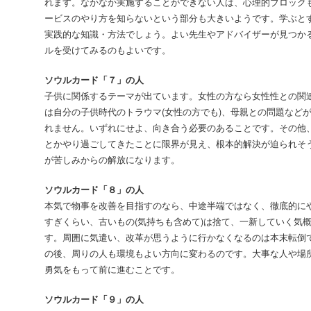
れます。なかなか実施することができない人は、心理的ブロック
ービスのやり方を知らないという部分も大きいようです。学ぶと
実践的な知識・方法でしょう。よい先生やアドバイザーが見つか
ルを受けてみるのもよいです。
ソウルカード「７」の人
子供に関係するテーマが出ています。女性の方なら女性性との関
は自分の子供時代のトラウマ(女性の方でも)、母親との問題など
れません。いずれにせよ、向き合う必要のあることです。その他
とかやり過ごしてきたことに限界が見え、根本的解決が迫られそ
が苦しみからの解放になります。
ソウルカード「８」の人
本気で物事を改善を目指すのなら、中途半端ではなく、徹底的に
すぎくらい、古いもの(気持ちも含めて)は捨て、一新していく気
す。周囲に気遣い、改革が思うように行かなくなるのは本末転倒
の後、周りの人も環境もよい方向に変わるのです。大事な人や場
勇気をもって前に進むことです。
ソウルカード「９」の人