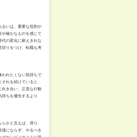
あるいは、重要な役割や
性や確かなものを感じて
時代の変化に耐えきれな
見切りをつけ、転職も考
嫌われたくない気持ちで
まそれを続けていると、
に向き合い、正直な行動
気持ちを優先するより
ちらかと言えば、滞り、
散漫にならず、やるべき
わばカンヅメのように籠