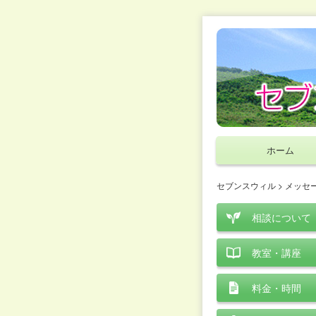
ホーム
セブンスウィル
>
メッセ
相談について
教室・講座
料金・時間