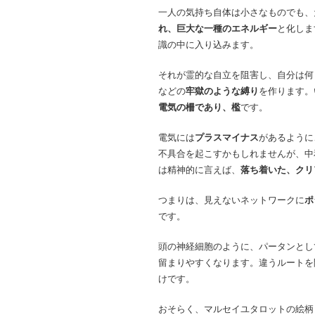
一人の気持ち自体は小さなものでも、
れ、巨大な一種のエネルギー
と化しま
識の中に入り込みます。
それが霊的な自立を阻害し、自分は何
などの
牢獄のような縛り
を作ります。
電気の柵であり、檻
です。
電気には
プラスマイナス
があるように
不具合を起こすかもしれませんが、中
は精神的に言えば、
落ち着いた、クリ
つまりは、見えないネットワークに
ポ
です。
頭の神経細胞のように、パータンとし
留まりやすくなります。違うルートを
けです。
おそらく、マルセイユタロットの絵柄