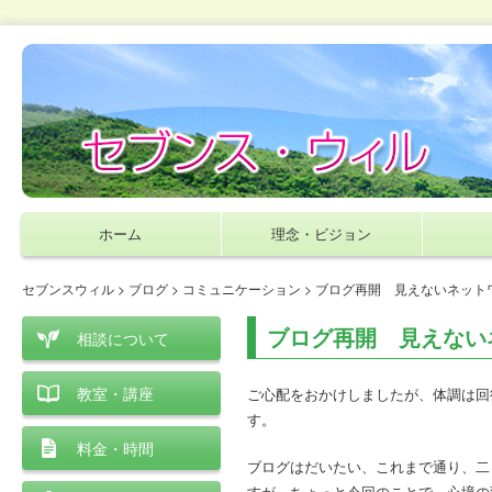
ホーム
理念・ビジョン
セブンスウィル
>
ブログ
>
コミュニケーション
> ブログ再開 見えないネット
ブログ再開 見えない
相談について
教室・講座
ご心配をおかけしましたが、体調は回
す。
料金・時間
ブログはだいたい、これまで通り、二
すが、ちょっと今回のことで、心境の