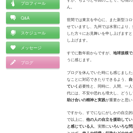
プロフィール
ん。
Q&A
世間では東京を中心に、また新型コロ
せていますし、九州では水害により、
スケジュール
した方々にお見舞いを申し上げますと
し上げます。
メッセージ
すでに数年前からですが、
地球規模で
うに感じます。
ブログ
ブログを休んでいた時にも感じました
なことに対応できたりできるよう、
自
ていく
必要性と、同時に、人間、一人
代には、不安や恐れも増大し、どうし
助け合いの精神と実践
が重要かと思い
ですから、すでになにがしかの自立的
で以上に、
他の人の自立を援助してい
と感じている人
、実際に
いろいろな問
とせず、
他人や組織・行政などのサポ