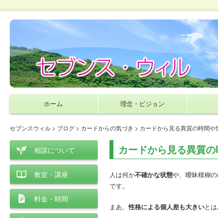
ホーム
理念・ビジョン
セブンスウィル
>
ブログ
>
カードからの気づき
> カードから見る異質の時間や
カードから見る異質の
相談について
教室・講座
人は何か
不確かな状態
や、曖昧模糊の
です。
料金・時間
まあ、
性格による個人差も大きい
とは