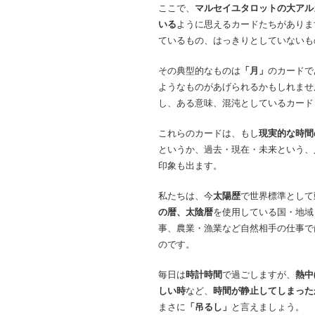
ここで、
マルセイユタロットの大アル
いる
ように思えるカードたちがありま
ているもの、はっきりとしていないも
その典型的なものは
「月」
のカードで
ようなものがあげられるかもしれませ
し、ある意味、混沌としているカード
これらのカードは、もし
現実的な時間
というか、過去・現在・未来という、
印象も出ます。
私たちは、今
太陽歴
で世界標準として
の暦、太陰暦
を使用している国・地域
事、農業・漁業など自然相手の仕事で
のです。
毎日は
時計時間
で過ごしますが、
熱中
しい時
など、
時間が静止してしまった
まさに
「吊るし」
と言えましょう。