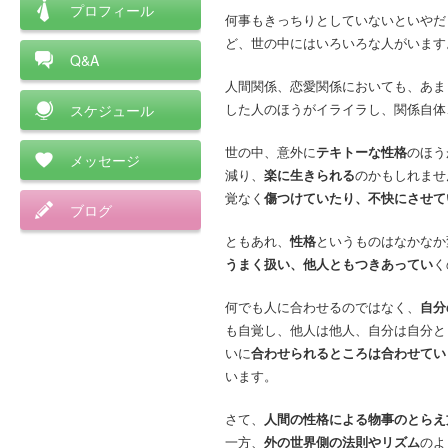
プロフィール
何事もきっちりとしていないといやだ
ど、世の中にはいろいろな人がいます
Q&A
人間関係、恋愛関係においても、あま
した人のほうがイライラし、関係自体
スケジュール
世の中、意外に
テキトーな性格
のほう
メッセージ
減り、
楽に生きられる
のかもしれませ
覚なく
傷つけていたり、不快にさせて
ブログ
ともあれ、
性格
というものはなかなか
うまく扱い、他人ともつきあってい
く
何でも人に合わせるのではなく、
自分
も自覚し、他人は他人、自分は自分と
いに
合わせられるところは合わせてい
います。
さて、
人間の性格による物事のとらえ
一方、
外の世界側の法則やリズム
のよ