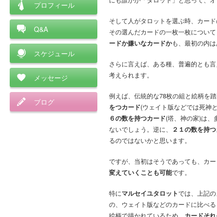
プロフィール
そして人がタロットを選ぶ時、カード
Q&A
その選んだカードの一枚一枚について
ードか嫌いなカードか
も、最初の内は
スケジュール
さらに言えば、ある種、普遍的とも言
考えられます。
メッセージ
例えば、伝統的な78枚の組と絵柄を
ブログ
をつカード
(ウェイト版などでは死神
６の数を持つカード
(塔、神の家)は
ないでしょう。逆に、
２１の数を持つ
るのではないかと思います。
ですが、当初はそうであっても、カー
変えていくことも可能
です。
特に
マルセイユタロット
では、上記の
の、ウェイト版などのカードに比べる
絵柄で描かれているため、
カードそれ