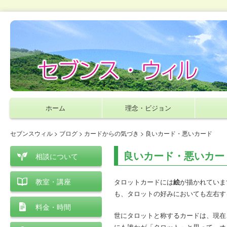
ホーム
理念・ビジョン
セブンスウィル
>
ブログ
>
カードからの気づき
> 良いカード・悪いカード
良いカード・悪いカー
相談について
教室・講座
タロットカードには
絵
が描かれていま
も、タロットの好みにおいても左右す
料金・時間
世にタロットと称するカードは、現在
にも誰かが「タロット」と思って、オ