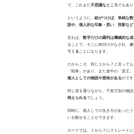
で、これまた
不思議なところ
でもあり
というように、
絵がつけば、単純な数
語や、個人的な印象・思い、投影など
言わば、
数字だけの羅列は機械的な成
ることで、そこに肉付けがなされ、
全
てくる
ことになります。
だからこそ、同じ１から７と言っても
「戦車」があり、また途中の「斎王」
個人としての物語や意味がある
のです
同じ道を通りながら、千差万別の物語
例えられる
でしょう。
同時に、個人しての生き方があったう
いを馳せることができます。
カードでは、１から７にストレートに