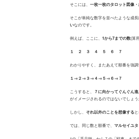
そこには、
一枚一枚のタロット図像・
そこが単純な数字を並べたような成長
い
なのです。
例えば、ここに、
1から7までの数
(算
１ ２ ３ ４ ５ ６ ７
わかりやすく、またあえて順番を強調
１→２→３→４→５→６→７
こうすると、
７に向かってぐんぐん進
がイメージされるのではないでしょう
しかし、
それ以外のことを想像する
と
では、同じ数と順番で、
マルセイユタ
1の「手品師」から７の「戦車」まで