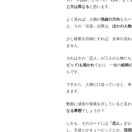
じ方は異なる
と思います。
よく見れば、人物の
視線の方向
もカー
え、５の「法皇」以降は、
ほかの人物
少し観察を詳細にすれば、全体の流れ
ません。
それは６の「恋人」が三人の人物たち
ピッド)も描かれ
ており、一枚の
絵柄
らです。
ですから、人物だけ追っていると、
６
きます。
数順に成長や発展を示していると言わ
なる事態
でしょうか？
しかも、そのカードには
「恋人」とい
し、天使とかキューピッドとか、
現実