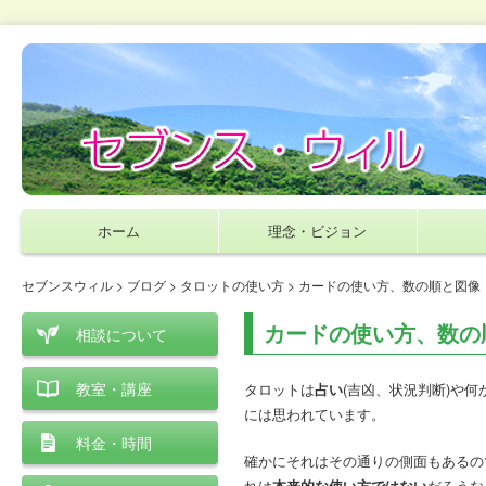
ホーム
理念・ビジョン
セブンスウィル
>
ブログ
>
タロットの使い方
> カードの使い方、数の順と図像
カードの使い方、数の
相談について
教室・講座
タロットは
占い
(吉凶、状況判断)や何
には思われています。
料金・時間
確かにそれはその通りの側面もあるの
れは
本来的な使い方ではない
だろうな