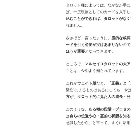
タロット種によっては、なかなか手に
ば、一度現物としてのカードを入手し
込むことができれば、タロットがなく
れません。
さきほど、言ったように、
霊的な成長
ードを引く必要が
実は
あまりない
ので
ほうが重要
となってきます。
ところで、
マルセイユタロットの大ア
ことは、今やよく知られています。
これが
ウェイト版
だと、
「正義」と「
徴性)によるものはあるにしても、や
方が、タロット的に見た人の成長・発
このような、
ある種の段階・プロセス
は
自らの位置や心・霊的な状態を知る
意識したから、と言って、すぐに活用