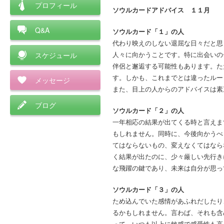
プロフィール
ソウルカードアドバイス １１月
Q&A
ソウルカード「１」の人
代わり映えのしない退屈な日々だと思
人々に向かうことです。特に出会いの
スケジュール
伴侶と邂逅する可能性もあります。た
す。しかも、これまでとは違ったルー
メッセージ
また、目上の人からのアドバイスは素
ブログ
ソウルカード「２」の人
一年相応の結果が出てくる時と言えま
もしれません。同時に、今後向かうべ
てはならないもの、変えなくてはなら
く結果が出たのに、少々厳しい先行き
な飛躍の鍵であり、未来は自分が思っ
ソウルカード「３」の人
ため込んでいた感情があふれだしたり
るかもしれません。言わば、それも含
って、いつも以上に敏感で感受性も高