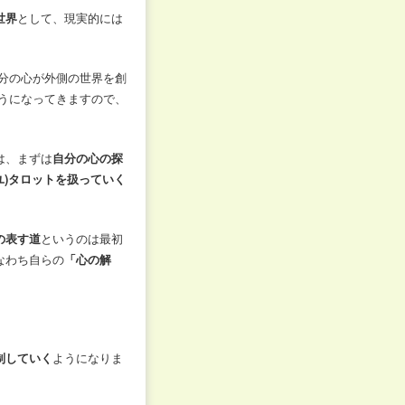
世界
として、現実的には
自分の心が外側の世界を創
うになってきますので、
は、まずは
自分の心の探
ユ)タロットを扱っていく
の表す道
というのは最初
なわち自らの
「心の解
制していく
ようになりま