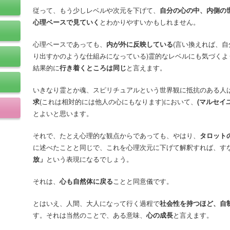
従って、もう少しレベルや次元を下げて、
自分の心の中、内側の
心理ベースで見ていく
とわかりやすいかもしれません。
心理ベースであっても、
内が外に反映している
(言い換えれば、
り出すかのような仕組みになっている)霊的なレベルにも気づくよ
結果的に
行き着くところは同じ
と言えます。
いきなり霊とか魂、スピリチュアルという世界観に抵抗のある人
求
(これは相対的には他人の心にもなります)において、
(マルセイ
とよいと思います。
それで、たとえ心理的な観点からであっても、やはり、
タロット
に述べたことと同じで、これを心理次元に下げて解釈すれば、す
放」
という表現になるでしょう。
それは、
心も自然体に戻る
ことと同意儀です。
とはいえ、人間、大人になって行く過程で
社会性を持つほど、自
す。それは当然のことで、ある意味、
心の成長
と言えます。