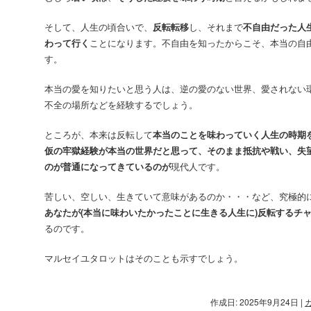
そして、人生の頃合いで、
反転転移
し、それまで
不自由だった人
わって行く
ことになります。不自由を知ったからこそ、本当の自
す。
本当の愛を知りたいと思う人は、逆の愛のない世界、愛されない
不全の場所などを経験するでしょう。
ところが、本来は反転して
本当のことを味わっていく人生の時期
仮の牢獄経験が本当の世界だと思って、そのまま抵抗や戦い、失
のが普通になってきているのが
現代人です。
苦しい、空しい、生きていて意味があるのか・・・など、究極的
あなたが(本当に味わいたかったことに生きる人生に)反転するチ
るのです。
マルセイユタロットはそのことも示すでしょう。
作成日: 2025年9月24日
|