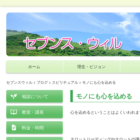
ホーム
理念・ビジョン
セブンスウィル
>
ブログ
>
スピリチュアル
> モノにも心を込める
モノにも心を込める
相談について
教室・講座
心を込めるということはよくいわれま
料金・時間
タロットリーディングやタロットの講