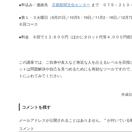
●申込み・連絡先
京都新聞文化センター
まで ０７５－２１３
●第１・３火曜日（9月21日／10月5・19日／11月2・16日／12月7日
６回コース
●料金 ６回で１２,
６００円（ほかにタロット代等４,０００円程
この講座では、ご自身や友人など身近な人を占えるレベルを目指
ットは問題解決や自己を見つめるためにも有効なツールですので
トにふれてみてください。
作成日:
コメントを残す
メールアドレスが公開されることはありません。
*
が付いている
コメント