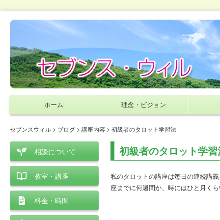
ホーム
理念・ビジョン
セブンスウィル
>
ブログ
>
講座内容
> 初級者のタロット学習法
初級者のタロット学習
相談について
教室・講座
私の
タロットの講座は毎日の連続講義
座までに何週間か、時にはひと月くら
料金・時間