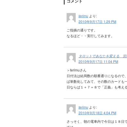
コメント
terimu
より:
2010年9月17日 1:29 PM
ご指摘の通りです。
なるほど・・実行してみます。
タロットであなたを変える 宮
2010年9月17日 11:04 PM
＞terimuさん
日付法は結局数の順番通りになるので、
ば単数化してみて、その数のカードも一
日ならば１＋７＝８で「正義」も考える
terimu
より:
2010年9月18日 4:04 PM
さっそく、朝の電車内で今日は１８日
ては