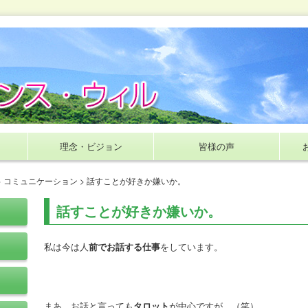
理念・ビジョン
皆様の声
>
コミュニケーション
> 話すことが好きか嫌いか。
話すことが好きか嫌いか。
私は今は人
前でお話する仕事
をしています。
まあ、お話と言っても
タロット
が中心ですが。（笑）