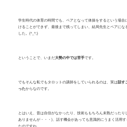
学生時代の体育の時間でも、ペアとなって体操をするという場合
けることができず、最後まで残ってしまい、結局先生とペアにな
した。(^_^;)
ということで、いまだ
大勢の中では苦手
です。
でもそんな私でもタロットの講師をしていられるのは、実は
話す
った
からなのです。
とはいえ、昔は自信がなかったり、技術ももちろん未熟だったりし
ありませんが・・・)、話す機会があっても意識的にうまく活用す
たのですね。