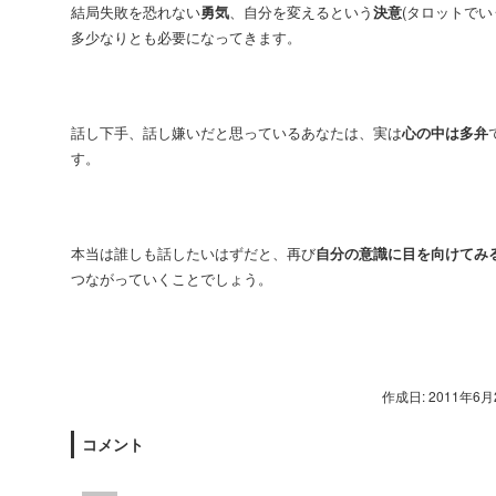
結局失敗を恐れない
勇気
、自分を変えるという
決意
(タロットでい
多少なりとも必要になってきます。
話し下手、話し嫌いだと思っているあなたは、実は
心の中は多弁
す。
本当は誰しも話したいはずだと、再び
自分の意識に目を向けてみ
つながっていくことでしょう。
作成日: 2011年6月
コメント