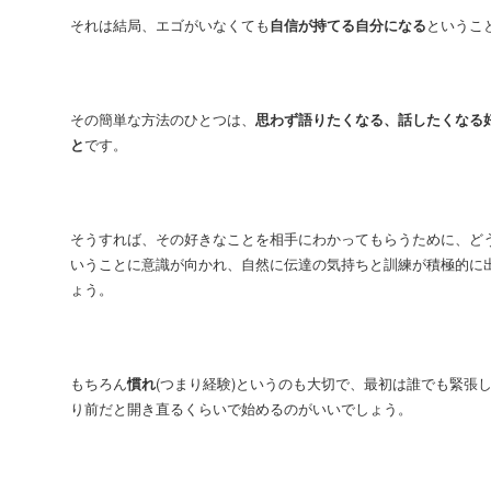
それは結局、エゴがいなくても
自信が持てる自分になる
というこ
その簡単な方法のひとつは、
思わず語りたくなる、話したくなる
と
です。
そうすれば、その好きなことを相手にわかってもらうために、ど
いうことに意識が向かれ、自然に伝達の気持ちと訓練が積極的に
ょう。
もちろん
慣れ
(つまり経験)というのも大切で、最初は誰でも緊張
り前だと開き直るくらいで始めるのがいいでしょう。