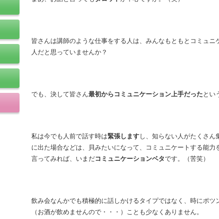
皆さんは講師のような仕事をする人は、みんなもともとコミュニ
人だと思っていませんか？
でも、決して皆さん
最初からコミュニケーション上手だった
とい
私は今でも人前で話す時は
緊張します
し、知らない人がたくさん
に出た場合などは、貝みたいになって、コミュニケートする能力
言ってみれば、いまだ
コミュニケーションベタ
です。（苦笑）
飲み会なんかでも積極的に話しかけるタイプではなく、時にポツ
（お酒が飲めませんので・・・）ことも少なくありません。