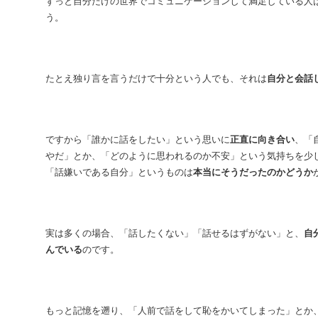
ずっと自分だけの世界でコミュニケーションして満足している人
う。
たとえ独り言を言うだけで十分という人でも、それは
自分と会話
ですから「誰かに話をしたい」という思いに
正直に向き合い
、「
やだ」とか、「どのように思われるのか不安」という気持ちを少
「話嫌いである自分」というものは
本当にそうだったのかどうか
実は多くの場合、「話したくない」「話せるはずがない」と、
自
んでいる
のです。
もっと記憶を遡り、「人前で話をして恥をかいてしまった」とか