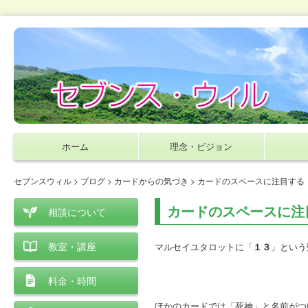
ホーム
理念・ビジョン
セブンスウィル
>
ブログ
>
カードからの気づき
> カードのスペースに注目する
カードのスペースに注
相談について
教室・講座
マルセイユタロットに「
１３
」という
料金・時間
ほかのカードでは「
死神」と名前がつ