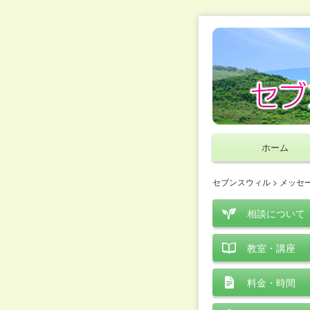
ホーム
セブンスウィル
>
メッセ
相談について
教室・講座
料金・時間