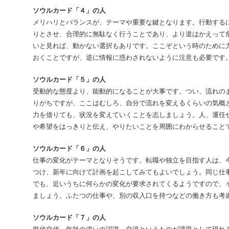
ソウルカード「４」の人
メリハリとバランスが、テーマや重要な鍵となります。行動する
りとさせ、合理的に無駄なく行うことであり、より道はかえって
いと見れば、動かない選択もありです。ここぞという時のために
おくことですが、逆に情報に惑わされないように注意も必要です
ソウルカード「５」の人
受動的な態度より、能動的になることが大事です。つい、流れの
りがちですが、ここはむしろ、自分で流れを変えるくらいの気概
力を借りても、状況を変えていくことを志しましょう。人、運任
や希望をはっきりと伝え、やりたいことを周囲にわからせること
ソウルカード「６」の人
仕事の変化がテーマとなりそうです。転職や独立を目指す人は、
つけ、新年に向けて計画を起こしてみてもよいでしょう。同じ仕
でも、近いうちに何らかの変化が要求されてくるようですので、
ましょう。ふたつの仕事や、別の収入口を持つなどの働き方も考
ソウルカード「７」の人
世代交代、年齢の違いの認識、交流というものが課題として現れ