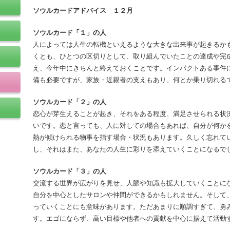
ソウルカードアドバイス １２月
ソウルカード「１」の人
人によっては人生の転機といえるような大きな出来事が起きるか
くとも、ひとつの区切りとして、取り組んでいたことの達成や完
え、今年中にきちんと終えておくことです。インパクトある事件
備も必要ですが、家族・近親者の支えもあり、何とか乗り切れる
ソウルカード「２」の人
恋心が芽生えることが起き、それをある程度、満足させられる状
いです。恋と言っても、人に対しての場合もあれば、自分が何か
熱が傾けられる物事を指す場合・状況もあります。久しく忘れて
し、それはまた、あなたの人生に彩りを添えていくことになるで
ソウルカード「３」の人
交流する世界が広がりを見せ、人脈や知識も拡大していくことに
自分を中心としたサロンや仲間ができるかもしれません。そして、
っていくことにも意味があります。ただあまりに順調すぎて、勇
す。エゴにならず、高い目標や他者への貢献を中心に据えて活動