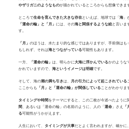
やザリガニのようなもの
が描かれているところからも想像できま
ところで
生命を育んできた大きな存在
といえば、地球では「
海
」
「運命の輪」と「月」
には、その
海と関係するような絵
と言いま
す。
「月」
のほうは、水たまり的な感じではありますが、手前側はも
もしれず、それは
海とつながっている
可能性もあります。
一方、
「運命の輪」
は、明らかに
大海に浮かんでいる
かのような
かれていますので、
海というイメージは明確
です。
そして、海の
潮の満ち引き
は、
月の引力によって起こされている
ここからも
「月」と「運命の輪」が関係している
ことがわかりま
タイミングや時間
をテーマにすると、この二枚が今述べたように
間
、あるいは「運命の輪」の名前のように、人の「
運命
」さえ
「
る
可能性がうかがえます。
人生において、
タイミングが大事
だとよく言われますが、確かに