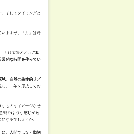
す。そしてタイミングと
ていますが、「月」は時
ら、月は太陽とともに
私
日常的な時間を作ってい
領域、自然の生命的リズ
配し、一年を形成してお
うなものをイメージさせ
無意識の)ような感じがあ
現になるでしょうか。
」に、人間ではなく
動物