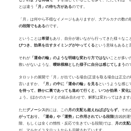
とは違う
「月」の待ち方がある
のです。
「月」は何やら不穏なイメージもありますが、大アルカナの数の
の段階でもある
のです。
ということは
希望
もあり、自分が迷いながら行ってきた様々なこ
びつき、効果を出すタイミングがやってくる
という意味もあると
それが
「運命の輪」のような明確な変わり方ではない
ことが多い
救いがないような、
曖昧模糊とした様子に自分は感じてしまう
の
タロットの展開で「月」が出ている場合(正逆を取る場合は正立の
言いますか、
「月」の中に「運命の輪」を見る
というような感じ
を待って、静かに裏であっても進めて行くと、いつか効果・変化
ょう。(ほかのカードとの組み合わせで、解釈は変わってはきます
ただ
グノーシス
的には、この
月の支配も超えねばばならず、
それ
がっており、「運命」や「運勢」に作用されている段階
(吉凶的
階、もしくは全くの惰性・反応で生きている段階)では、
月の支配
が、マルセイユタロットからも示唆されています。