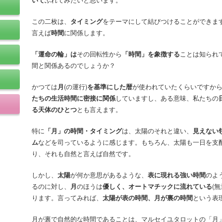
この二枚は、
タイミング
をテーマにして結びつけることができま
言えば
時間
に関係します。
「運命の輪」は
その回転性から
「時間」を象徴する
ことは知られ
間と関係あるのでしょうか？
かつては
月
(の運行)
を基準にした暦
が使われていたくらいですか
たちの生活時間に密接に関係
していますし、ある意味、私たちの
る天体のひとつ
とも言えます。
特に
「月」の時間・タイミング
は、太陽のそれと違い、
見えない
ム
などを司っているように感じます。もちろん、太陽も一日を支
り、それも自然と言えば自然です。
しかし、
太陽
が何か意思があるような、
表に現れる強い時間
のよ
るのに対し、
月
のほうは
優しく、オートマチックに流れている
(
ります。言ってみれば、
太陽が表の時間、月が裏の時間
という表
月が裏で自然的な時間であることは、マルセイユタロットの「月