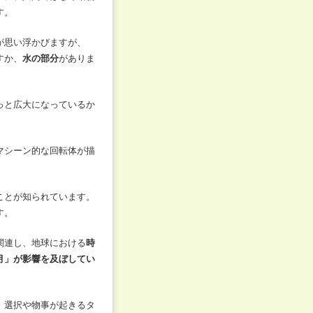
す。
が思い浮かびますが、
すか、
水の部分
がありま
っと広大になっているか
マシーン的な回転体が描
ことが知られています。
す。
関連し、地球における
時
月」が影響を及ぼしてい
、選択や物事が起きるタ