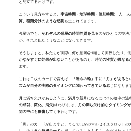
と見立てるわけです。
こういう見方をすると、
宇宙時間・地球時間・個別時間
(一人一人
質、種類分けのような感覚
も生まれてきます。
占星術でも、
それぞれの惑星の時間性質を見る
のがひとつの技法
が、それと似たようなことになってきます。
そうしますと、私たちが実際に何か意図(計画)して実行したり、
かなかすぐに効果が出ない
ことがあるのも、
時間の性質が異なる
ます。
これは二枚のカードで言えば、
「運命の輪」中に「月」がある
と
ズムが自分の実際のタイミングに関わってきている
感じになりま
月に満ち欠けがあるように、満月や新月になるにはその途中の過
の成就、変化、消失
(終わり)には、
月の満ち欠け的なタイミング
間の中にも影響してくる
わけです。
「月」のカードが出ますと、まるでほかのマルセイユタロットの
し」のような待機モード
を指していることも多く、ただそれは「