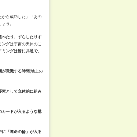
たから成功した」「あの
しょう。
選べたり、ずらしたりす
ミング
は宇宙の天体のこ
イミングは皆に共通で、
間が意識する時間
(地上の
要素として立体的に組み
。
のカードが入るような構
中に「運命の輪」が入る