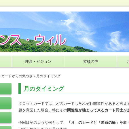
理念・ビジョン
皆様の声
>
カードからの気づき
> 月のタイミング
月のタイミング
タロットカードでは、どのカードもそれぞれ関連性があると言え
題を意図した場合、特にその
関連性が強まって来るカード同士
が
今回はそのような例として、
「月」のカードと「運命の輪」
を取
いて
ふれてみたいと思います。