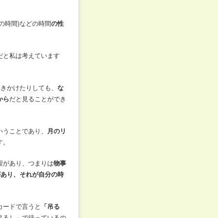
の時間)などの時間
の性
だと私は考えています
働きかけたりしても、
な
から
だと見ることができ
いうことであり、
月のリ
す。
程があり、つまりは
物事
があり、それが自分の時
カードで言うと
「吊る
吊るし」で待っているの