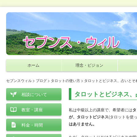
ホーム
理念・ビジョン
セブンスウィル
>
ブログ
>
タロットの使い方
> タロットとビジネス、占いとそ
タロットとビジネス、
相談について
教室・講座
私は中級以上の講座で、希望者には
タ
が、タロットビジネス
(タロットを使
はありません。
料金・時間
ただ、タロットにおけるビジネスの状