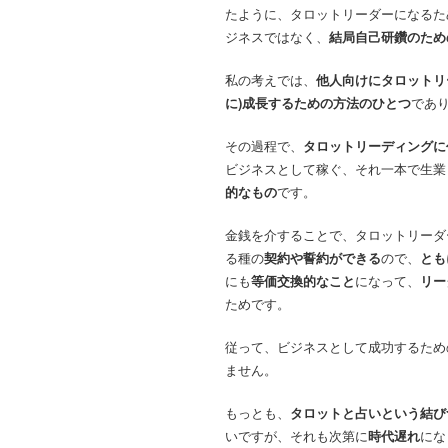
たように、タロットリーダーになるた
ジネスではなく、
結局自己研鑽のため
私の考えでは、
他人向けにタロットリ
に)成長するための方法のひとつ
であ
その過程で、
タロットリーディングに
ビジネスとして稼ぐ、それ一本で生業
的なもの
です。
金銭を介することで、タロットリーダ
る種の
契約や誓約ができる
ので、
とも
にも
等価交換的なこと
になって、
リー
ためです。
従って、ビジネスとして成功するため
ません。
もっとも、
タロットと占いという結び
いですが、それも次第に
時代遅れ
にな