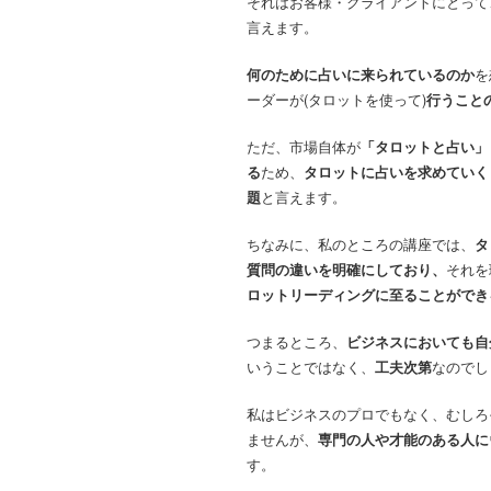
それはお客様・クライアントにとって
言えます。
何のために占いに来られているのか
を
ーダーが(タロットを使って)
行うこと
ただ、市場自体が
「タロットと占い」
る
ため、
タロットに占いを求めていく
題
と言えます。
ちなみに、私のところの講座では、
タ
質問の違いを明確にしており、
それを
ロットリーディングに至ることができ
つまるところ、
ビジネスにおいても自
いうことではなく、
工夫次第
なのでし
私はビジネスのプロでもなく、むしろ
ませんが、
専門の人や才能のある人に
す。